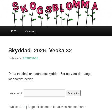
Skogsblomma
Huvudmeny
Hem
Lösenord
Hoppa till primärt innehåll
Hoppa till sekundärt innehåll
Skyddad: 2026: Vecka 32
Publicerat
2026/08/06
Detta innehåll är lösenordsskyddat. För att visa det, ange
lösenordet nedan.
Lösenord:
Publicerat i
-
|
Ange ditt lösenord för att visa kommentarer.