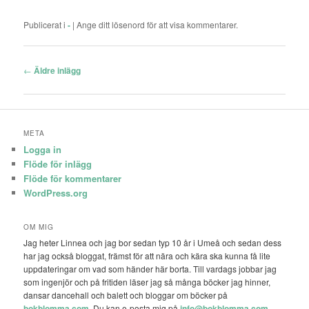
Publicerat i
-
|
Ange ditt lösenord för att visa kommentarer.
Inläggsnavigering
←
Äldre inlägg
META
Logga in
Flöde för inlägg
Flöde för kommentarer
WordPress.org
OM MIG
Jag heter Linnea och jag bor sedan typ 10 år i Umeå och sedan dess
har jag också bloggat, främst för att nära och kära ska kunna få lite
uppdateringar om vad som händer här borta. Till vardags jobbar jag
som ingenjör och på fritiden läser jag så många böcker jag hinner,
dansar dancehall och balett och bloggar om böcker på
bokblomma.com
. Du kan e-posta mig på
info@bokblomma.com
.